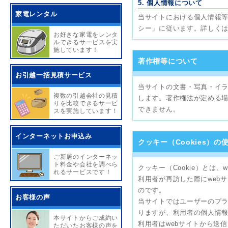
5. 個人情報について
家電レンタル
当サイトにおける個人情報
シー」に従います。詳しく
お好きな家電をレンタ
ルできるサービスを実
施しています！
著作権等について
お引越一括見積サービス
当サイトの文書・写真・イ
複数の引越会社の見積
します。著作権法が定める
りを比較できるサービ
できません。
スを実施しています！
インターネットお申込み
クッキー（Cookies）の
ご新居のインターネッ
ト料金や会社を調べら
クッキー（Cookie）と
れるサービスです！
利用者が再訪した際にweb
のです。
お客様の声
当サイトではユーザーのプ
りますが、利用者の個人情
本サイトからご成約い
利用者はwebサイトから送
ただいたお客様の声を