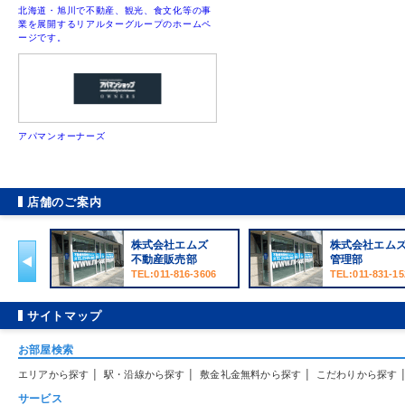
北海道・旭川で不動産、観光、食文化等の事
業を展開するリアルターグループのホームペ
ージです。
アパマンオーナーズ
店舗のご案内
ップ
株式会社エムズ
株式会社エム
不動産販売部
管理部
6660
TEL:011-816-3606
TEL:011-831-15
サイトマップ
お部屋検索
|
|
|
エリアから探す
駅・沿線から探す
敷金礼金無料から探す
こだわりから探す
サービス