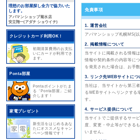
理想のお部屋探し全力で協力いた
免責事項
します。
アパマンショップ菊水店
安立翔一(アダチ ショウイチ)
1. 運営会社
アパマンショップ札幌MS(
クレジットカード利用OK！
2. 掲載情報について
初期清算費用のお支払
当サイトに掲載される情報
いにカードが利用でき
ます。
情報や契約条件の内容等に
を発見された場合は、お手
Ponta部屋
3. リンク先WEBサイトにつ
当社は、当サイトから第三者
Pontaポイントがたま
る「Ponta部屋」ご紹
るWEBサイトへリンクする
介します！
す。
4. サービス提供について
家電プレゼント
当サイトでご提供するサー
新生活をはじめるあな
度、変更・中止等ができる
たにオススメなキャン
いません。
ペーン情報です！